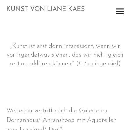
Skip
Primar
KUNST VON LIANE KAES
to
Menu
content
„Kunst ist erst dann interessant, wenn wir
vor irgendetwas stehen, das wir nicht gleich
restlos erklären können.“ (C.Schlingensief)
Weiterhin vertritt mich die Galerie im
Dornenhaus/ Ahrenshoop mit Aquarellen
vom Fischland/ Darß.